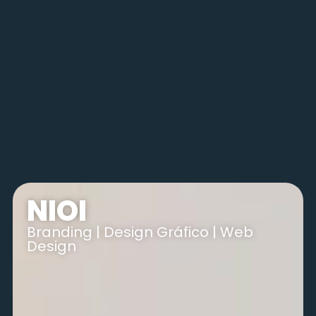
NIOI
Branding
|
Design Gráfico
|
Web
Design