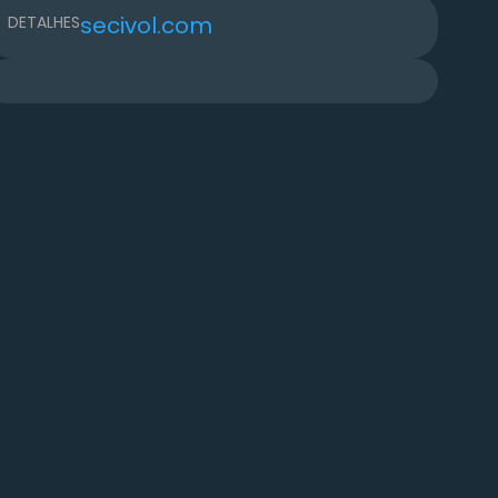
secivol.com
DETALHES