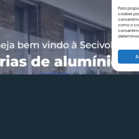
Para propo
cookies pa
consentime
como o com
consentime
determinad
A