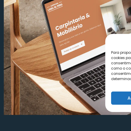
Para propo
cookies pa
consentime
como o com
consentime
determinad
A