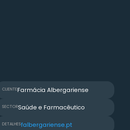
Farmácia Albergariense
CLIENTE
Saúde e Farmacêutico
SECTOR
falbergariense.pt
DETALHES