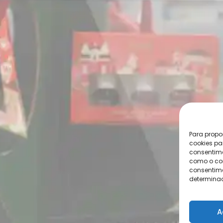
Para propo
cookies pa
consentime
como o com
consentime
determinad
A