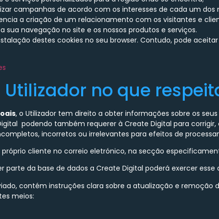
lizar campanhas de acordo com os interesses de cada um dos n
tencia a criação de um relacionamento com os visitantes e clie
a sua navegação no site e os nossos produtos e serviços.
nstalação destes cookies no seu browser. Contudo, pode aceitar
es
o Utilizador no que respei
oais
, o Utilizador tem direito a obter informações sobre os seu
gital podendo também requerer à Create Digital para corrigir,
ncompletos, incorretos ou irrelevantes para efeitos de process
próprio cliente no correio eletrónico, na secção especificamente
r parte da base de dados a Create Digital poderá exercer esse d
nviado, contém instruções clara sobre a atualização e remoção d
tes meios: