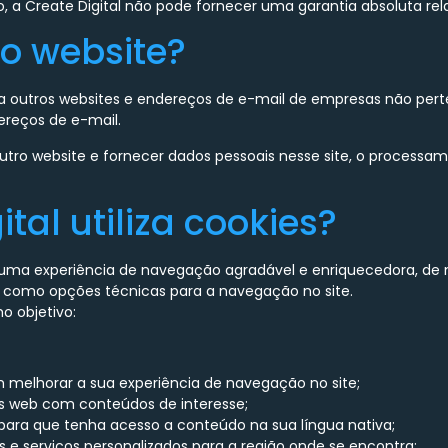
o, a Create Digital não pode fornecer uma garantia absoluta rel
no website?
ra outros websites e endereços de e-mail de empresas não perte
ereços de e-mail.
a outro website e fornecer dados pessoais nesse site, o process
ital utiliza cookies?
ha uma experiência de navegação agradável e enriquecedora, d
s como opções técnicas para a navegação no site.
o objetivo:
m melhorar a sua experiência de navegação no site;
as web com conteúdos de interesse;
para que tenha acesso a conteúdo na sua língua nativa;
s e serviços personalizados para a região onde se encontra;