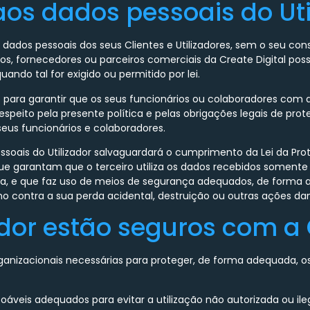
s dados pessoais do Uti
r dados pessoais dos seus Clientes e Utilizadores, sem o seu co
ios, fornecedores ou parceiros comerciais da Create Digital p
ndo tal for exigido ou permitido por lei.
is para garantir que os seus funcionários ou colaboradores c
peito pela presente política e pelas obrigações legais de pro
 seus funcionários e colaboradores.
pessoais do Utilizador salvaguardará o cumprimento da Lei da 
ue garantam que o terceiro utiliza os dados recebidos somente 
ca, e que faz uso de meios de segurança adequados, de forma a 
o contra a sua perda acidental, destruição ou outras ações da
dor estão seguros com a 
rganizacionais necessárias para proteger, de forma adequada, 
zoáveis adequados para evitar a utilização não autorizada ou il