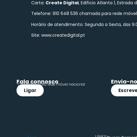
Carta:
Create Digital
, Edificio Atlanta 1, Estrada
Telefone: 910 648 536 chamada para rede móvel 
Horário de atendimento: Segunda a Sexta, das 9.
Site: www.createdigital.pt
Fala connosco
Envia-no
Chamada para rede móvel nacional
Ligar
Escreve
LINKS