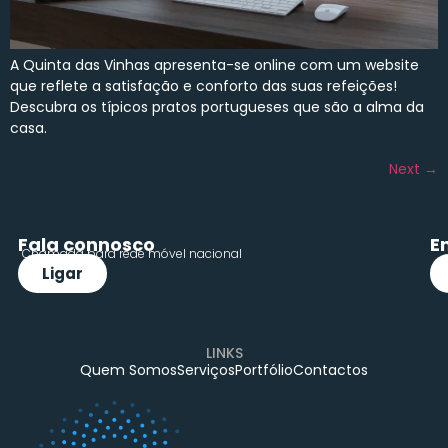
A Quinta das Vinhas apresenta-se online com um website
que reflete a satisfação e conforto das suas refeições!
Descubra os típicos pratos portugueses que são a alma da
casa.
Next
→
Fala connosco
E
Chamada para rede móvel nacional
Ligar
LINKS
Quem Somos
Serviços
Portfólio
Contactos